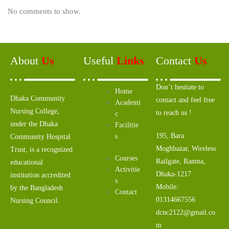
No comments to show.
About
Us
Useful
Links
Contact
Us
Don’t hesitate to
Home
Dhaka Community
contact and feel free
Academi
Nursing College,
to reach us !
c
under the Dhaka
Facilitie
195, Bara
s
Community Hospital
Moghbazar, Wireless
Trust, is a recognized
Courses
Railgate, Ramna,
educational
Activitie
Dhaka-1217
institution accredited
s
Mobile:
by the Bangladesh
Contact
01314667556
Nursing Council.
dcnc2122@gmail.co
m