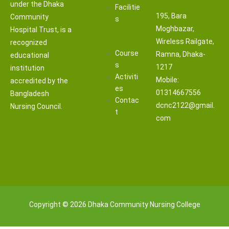
under the Dhaka
Facilitie
195, Bara
Community
s
Moghbazar,
Hospital Trust, is a
Wireless Railgate,
recognized
Course
Ramna, Dhaka-
educational
s
1217
institution
Activiti
Mobile:
accredited by the
es
01314667556
Bangladesh
Contac
dcnc2122@gmail.
Nursing Council.
t
com
Copyright © 2026 Dhaka Community Nursing College