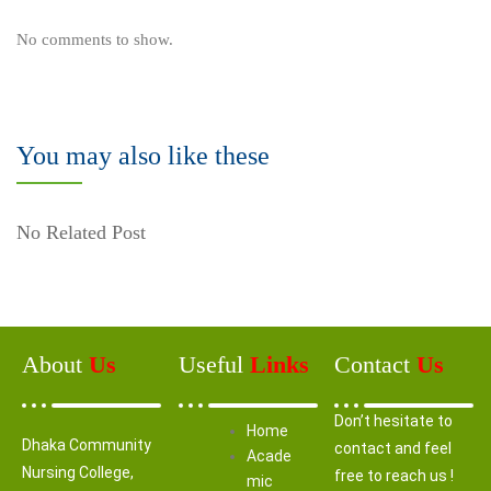
No comments to show.
You may also like these
No Related Post
About
Us
Useful
Links
Contact
Us
Don’t hesitate to
Home
Dhaka Community
contact and feel
Acade
Nursing College,
free to reach us !
mic